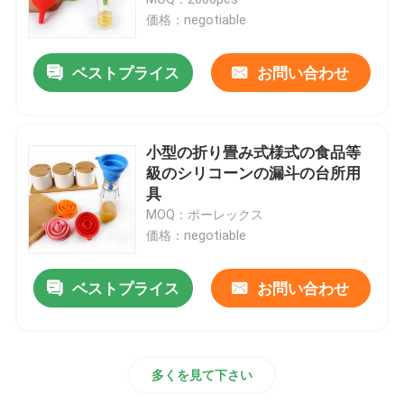
価格：negotiable
チョコレート シリコーン型
ベストプライス
お問い合わせ
アイス ボールのシリコーン型
小型の折り畳み式様式の食品等
シリコーン手の手袋
級のシリコーンの漏斗の台所用
具
MOQ：ポーレックス
シリコーン旅行パッキングびん
価格：negotiable
シリコーンのスプーンのへら
ベストプライス
お問い合わせ
シリコーンの台所用具
多くを見て下さい
シリコーンの子供プロダクト